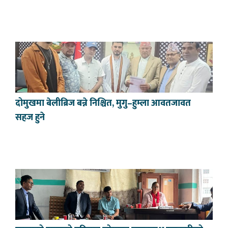
दोमुखमा बेलीब्रिज बन्ने निश्चित, मुगु–हुम्ला आवतजावत
सहज हुने