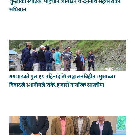
जुम्लाको स्याउको पहिचान जोगाउन चन्दननाथ सहकारीको
अभियान
गमगाडको पुल १८ महिनादेखि सञ्चालनविहीन : मुआब्जा
विवादले स्थानीयले रोके, हजारौँ नागरिक सास्तीमा