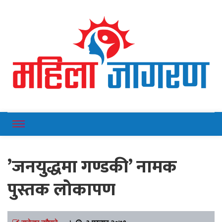
Online News Portal
Mahilajagaran
’जनयुद्धमा गण्डकी’ नामक
पुस्तक लोकापण
राजेन्द्र न्यौपाने
।
३ फाल्गुन २०७९,