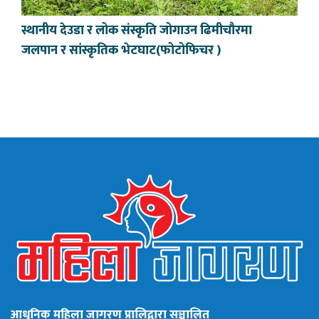
स्थानीय देउडा र लोक संस्कृति जोगाउन ढिमीचौरमा
जलपान र सांस्कृतिक भेटघाट(फोटोफिचर )
आधुनिक महिला जागरण प्रालिद्वारा सञ्चालित