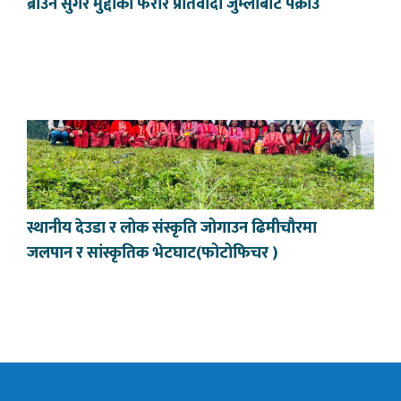
ब्राउन सुगर मुद्दाका फरार प्रतिवादी जुम्लाबाट पक्राउ
स्थानीय देउडा र लोक संस्कृति जोगाउन ढिमीचौरमा
जलपान र सांस्कृतिक भेटघाट(फोटोफिचर )