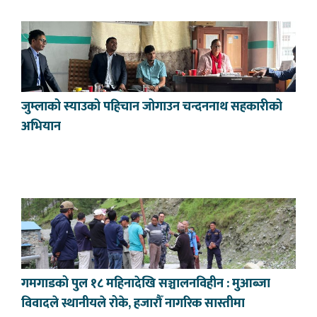
जुम्लाको स्याउको पहिचान जोगाउन चन्दननाथ सहकारीको
अभियान
गमगाडको पुल १८ महिनादेखि सञ्चालनविहीन : मुआब्जा
विवादले स्थानीयले रोके, हजारौँ नागरिक सास्तीमा