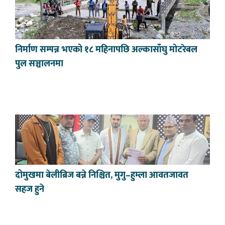
निर्माण सम्पन्न भएको १८ महिनापछि अल्कासाँघु मोटरेबल
पुल सञ्चालनमा
दोमुखमा बेलीब्रिज बन्ने निश्चित, मुगु–हुम्ला आवतजावत
सहज हुने