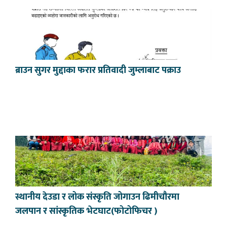
ब्राउन सुगर मुद्दाका फरार प्रतिवादी जुम्लाबाट पक्राउ
स्थानीय देउडा र लोक संस्कृति जोगाउन ढिमीचौरमा
जलपान र सांस्कृतिक भेटघाट(फोटोफिचर )