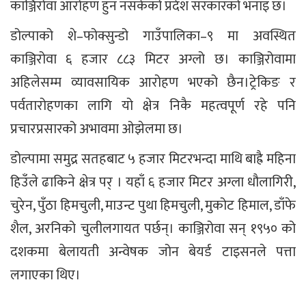
काञ्जिरोवा आरोहण हुन नसकेको प्रदेश सरकारको भनाइ छ।
डोल्पाको शे–फोक्सुन्डो गाउँपालिका–९ मा अवस्थित
काञ्जिरोवा ६ हजार ८८३ मिटर अग्लो छ। काञ्जिरोवामा
अहिलेसम्म व्यावसायिक आरोहण भएको छैन।ट्रेकिङ र
पर्वतारोहणका लागि यो क्षेत्र निकै महत्वपूर्ण रहे पनि
प्रचारप्रसारको अभावमा ओझेलमा छ।
डोल्पामा समुद्र सतहबाट ५ हजार मिटरभन्दा माथि बाह्रै महिना
हिउँले ढाकिने क्षेत्र पर् । यहाँ ६ हजार मिटर अग्ला धौलागिरी,
चुरेन, पुँठा हिमचुली, माउन्ट पुथा हिमचुली, मुकोट हिमाल, डाँफे
शैल, अरनिको चुलीलगायत पर्छन्। काञ्जिरोवा सन् १९५० को
दशकमा बेलायती अन्वेषक जोन बेयर्ड टाइसनले पत्ता
लगाएका थिए।