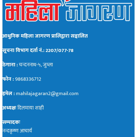
आधुनिक महिला जागरण प्रालिद्वारा सञ्चालित
सूचना विभाग दर्ता नं.: 2207/077-78
ठेगाना :
चन्दननाथ-५, जुम्ला
फोन :
9868336712
इमेल :
mahilajagaran2@gmail.com
अध्यक्षः
दिलमाया शाही
सम्पादकः
नन्दकृष्ण आचार्य