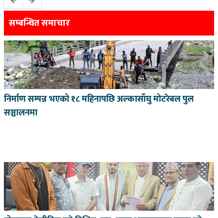
सम्बन्धित समाचार
निर्माण सम्पन्न भएको १८ महिनापछि अल्कासाँघु मोटरेबल पुल
सञ्चालनमा