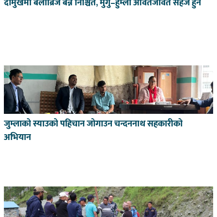
दोमुखमा बेलीब्रिज बन्ने निश्चित, मुगु–हुम्ला आवतजावत सहज हुने
जुम्लाको स्याउको पहिचान जोगाउन चन्दननाथ सहकारीको
अभियान