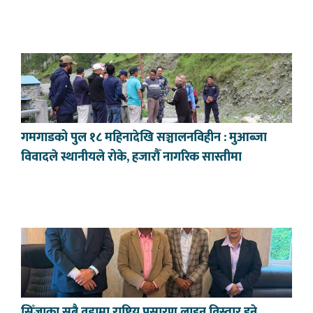
गमगाडको पुल १८ महिनादेखि सञ्चालनविहीन : मुआब्जा
विवादले स्थानीयले रोके, हजारौँ नागरिक सास्तीमा
सिँजाका सबै वडामा राष्ट्रिय प्रसारण लाइन विस्तार हुने,