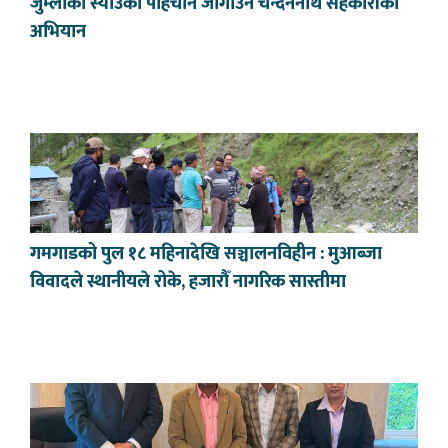
जुम्लाको स्याउको पहिचान जोगाउन चन्दननाथ सहकारीको
अभियान
गमगाडको पुल १८ महिनादेखि सञ्चालनविहीन : मुआब्जा
विवादले स्थानीयले रोके, हजारौँ नागरिक सास्तीमा