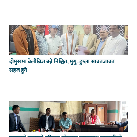
दोमुखमा बेलीब्रिज बन्ने निश्चित, मुगु–हुम्ला आवतजावत
सहज हुने