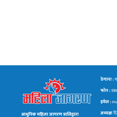
ठेगाना :
चन
फोन :
98
इमेल :
ma
अध्यक्षः
दि
आधुनिक महिला जागरण प्रालिद्वारा