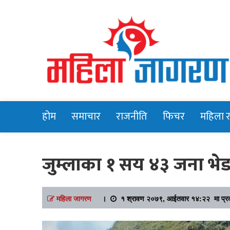
Online News Portal
Mahilajagara
होम
समाचार
राजनीति
फिचर
महिला 
जुम्लाका १ सय ४३ जना भेड
महिला जागरण
।
१ श्रावण २०७९, आईतवार १४:२२ मा प्र