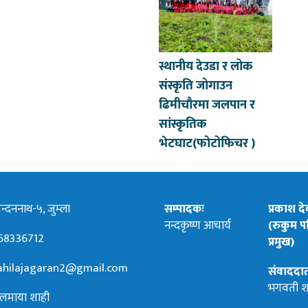
स्थानीय देउडा र लोक
संस्कृति जोगाउन
ढिमीचौरमा जलपान र
सांस्कृतिक
भेटघाट(फोटोफिचर )
्दननाथ-५, जुम्ला
सम्पादकः
प्रकाश द
नन्दकृष्ण आचार्य
(रुकुम पश
68336712
प्रमुख)
hilajagaran2@gmail.com
संवाददा
भगवती श
लमाया शाही