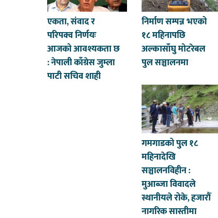
एकता, संवाद र
निर्माण सम्पन्न भएको
परिपक्व निर्णयः
१८ महिनापछि
आजको आवश्यकता छ
अल्कासाँघु मोटरेबल
: नेपाली काँग्रेस जुम्ला
पुल सञ्चालनमा
पाटी सचिव शाही
गमगाडको पुल १८
महिनादेखि
सञ्चालनविहीन :
मुआब्जा विवादले
स्थानीयले रोके, हजारौँ
नागरिक सास्तीमा