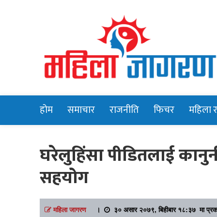
Online News Portal
Mahilajagara
होम
समाचार
राजनीति
फिचर
महिला 
घरेलुहिंसा पीडितलाई कानुन
सहयोग
महिला जागरण
।
३० असार २०७९, बिहीबार १८:३७ मा प्रक