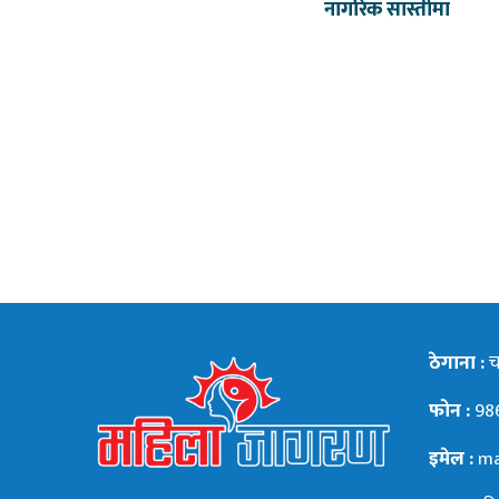
नागरिक सास्तीमा
ठेगाना :
चन
फोन :
98
इमेल :
ma