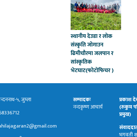
स्थानीय देउडा र लोक
संस्कृति जोगाउन
ढिमीचौरमा जलपान र
सांस्कृतिक
भेटघाट(फोटोफिचर )
्दननाथ-५, जुम्ला
सम्पादकः
प्रकाश द
नन्दकृष्ण आचार्य
(रुकुम पश
68336712
प्रमुख)
hilajagaran2@gmail.com
संवाददा
भगवती श