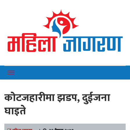
Online News Portal
Mahilajagaran
कोटजहारीमा झडप, दुईजना
घाइते
महिला जागरण
।
२२ बैशाख २०७९,