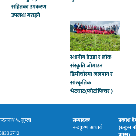
सहितका उपकरण
उपलब्ध गराइने
स्थानीय देउडा र लोक
संस्कृति जोगाउन
ढिमीचौरमा जलपान र
सांस्कृतिक
भेटघाट(फोटोफिचर )
्दननाथ-५, जुम्ला
सम्पादकः
प्रकाश द
नन्दकृष्ण आचार्य
(रुकुम पश
68336712
प्रमुख)