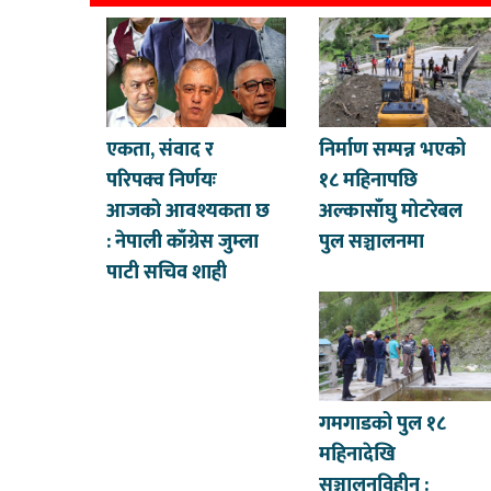
एकता, संवाद र
निर्माण सम्पन्न भएको
परिपक्व निर्णयः
१८ महिनापछि
आजको आवश्यकता छ
अल्कासाँघु मोटरेबल
: नेपाली काँग्रेस जुम्ला
पुल सञ्चालनमा
पाटी सचिव शाही
गमगाडको पुल १८
महिनादेखि
सञ्चालनविहीन :