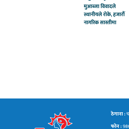
मुआब्जा विवादले
स्थानीयले रोके, हजारौँ
नागरिक सास्तीमा
ठेगाना :
चन
फोन :
98