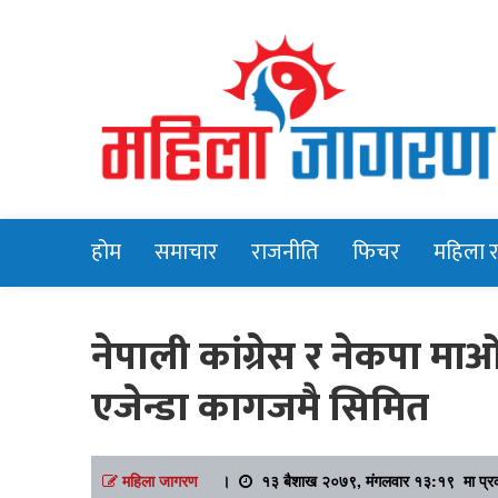
Online News Portal
Mahilajagara
होम
समाचार
राजनीति
फिचर
महिला 
नेपाली कांग्रेस र नेकपा मा
एजेन्डा कागजमै सिमित
महिला जागरण
।
१३ बैशाख २०७९, मंगलवार १३:१९ मा प्र