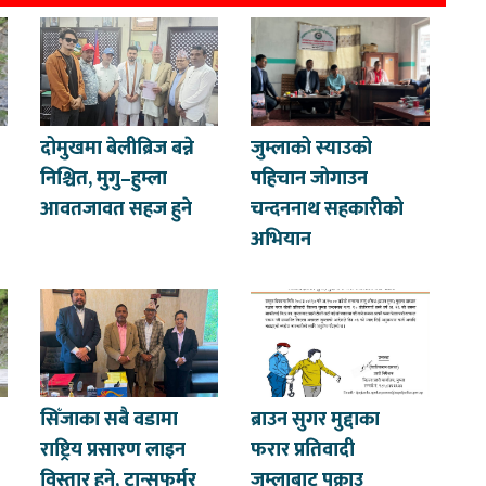
दोमुखमा बेलीब्रिज बन्ने
जुम्लाको स्याउको
निश्चित, मुगु–हुम्ला
पहिचान जोगाउन
आवतजावत सहज हुने
चन्दननाथ सहकारीको
अभियान
सिँजाका सबै वडामा
ब्राउन सुगर मुद्दाका
राष्ट्रिय प्रसारण लाइन
फरार प्रतिवादी
विस्तार हुने, ट्रान्सफर्मर
जुम्लाबाट पक्राउ