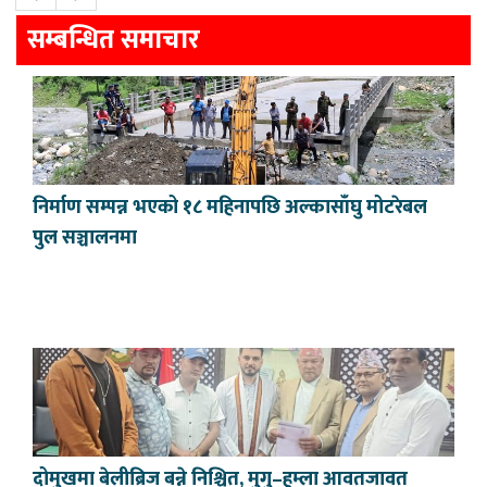
सम्बन्धित समाचार
निर्माण सम्पन्न भएको १८ महिनापछि अल्कासाँघु मोटरेबल
पुल सञ्चालनमा
दोमुखमा बेलीब्रिज बन्ने निश्चित, मुगु–हुम्ला आवतजावत