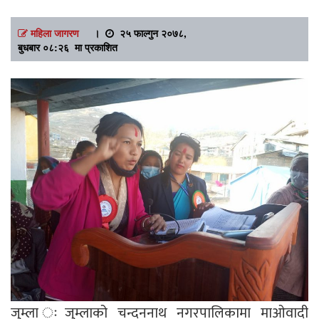
महिला जागरण
।
२५ फाल्गुन २०७८,
बुधबार ०८:२६ मा प्रकाशित
जुम्ला ःजुम्लाको चन्दननाथ नगरपालिकामा माओवादी