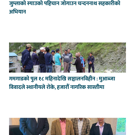
जुम्लाको स्याउको पहिचान जोगाउन चन्दननाथ सहकारीको
अभियान
गमगाडको पुल १८ महिनादेखि सञ्चालनविहीन : मुआब्जा
विवादले स्थानीयले रोके, हजारौँ नागरिक सास्तीमा