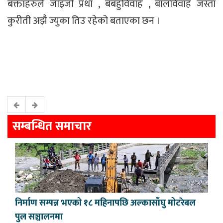
बक्ताहरुले जाइजो प्रथा , बबहुविवाह , बालविवाह जस्ता
कुरीती अझै ज्युका तिउ रहेको बताएका छन ।
सम्बन्धित समाचार
निर्माण सम्पन्न भएको १८ महिनापछि अल्कासाँघु मोटरेबल
पुल सञ्चालनमा