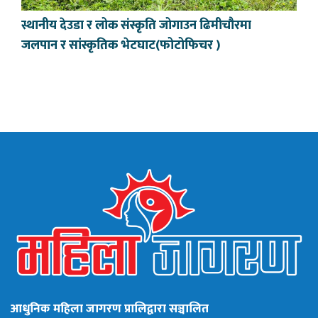
स्थानीय देउडा र लोक संस्कृति जोगाउन ढिमीचौरमा
जलपान र सांस्कृतिक भेटघाट(फोटोफिचर )
आधुनिक महिला जागरण प्रालिद्वारा सञ्चालित