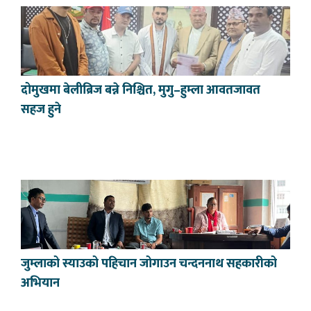
दोमुखमा बेलीब्रिज बन्ने निश्चित, मुगु–हुम्ला आवतजावत
सहज हुने
जुम्लाको स्याउको पहिचान जोगाउन चन्दननाथ सहकारीको
अभियान