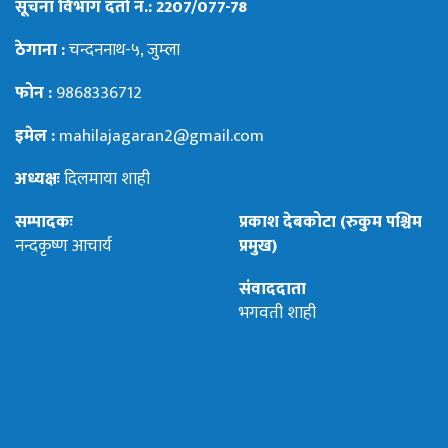
सूचना विभाग दर्ता नं.: 2207/077-78
ठेगाना :
चन्दननाथ-५, जुम्ला
फोन :
9868336712
इमेल :
mahilajagaran2@gmail.com
अध्यक्षः
दिलमाया शाही
सम्पादकः
प्रकाश देबकोटा (रुकुम पश्चिम
नन्दकृष्ण आचार्य
प्रमुख)
संवाददाता
भगवती शाही