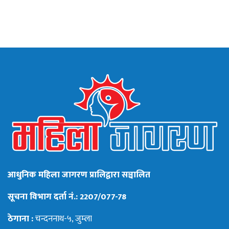
आधुनिक महिला जागरण प्रालिद्वारा सञ्चालित
सूचना विभाग दर्ता नं.: 2207/077-78
ठेगाना :
चन्दननाथ-५, जुम्ला