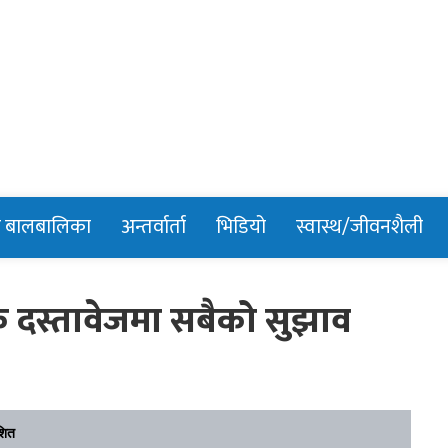
n
र बालबालिका
अन्तर्वार्ता
भिडियो
स्वास्थ/जीवनशैली
क दस्तावेजमा सबैको सुझाव
शित