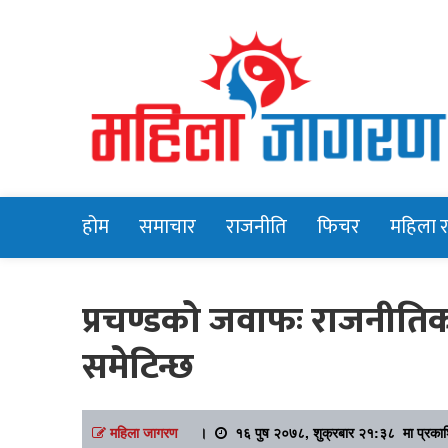
Online News Portal
Mahilajagara
होम
समाचार
राजनीति
फिचर
महिला 
प्रचण्डको जवाफः राजनीति
समेटिन्छ
महिला जागरण
।
१६ पुष २०७८, शुक्रबार २१:३८ मा प्रका