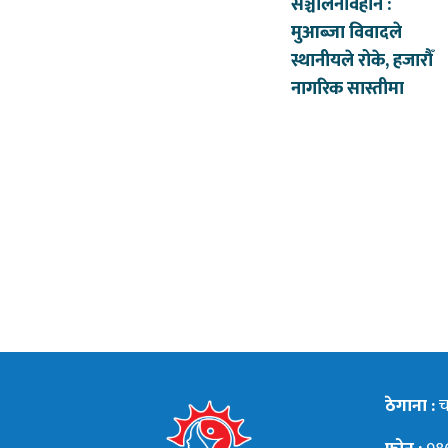
सञ्चालनविहीन :
मुआब्जा विवादले
स्थानीयले रोके, हजारौँ
नागरिक सास्तीमा
ठेगाना :
चन