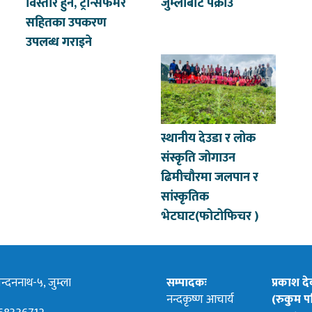
विस्तार हुने, ट्रान्सफर्मर
जुम्लाबाट पक्राउ
सहितका उपकरण
उपलब्ध गराइने
स्थानीय देउडा र लोक
संस्कृति जोगाउन
ढिमीचौरमा जलपान र
सांस्कृतिक
भेटघाट(फोटोफिचर )
्दननाथ-५, जुम्ला
सम्पादकः
प्रकाश द
नन्दकृष्ण आचार्य
(रुकुम पश