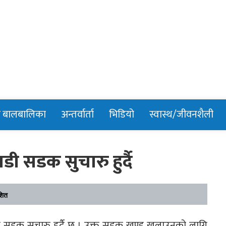
n
र बालबालिका
अन्तर्वार्ता
भिडियो
स्वास्थ/जीवनशैली
डी सडक सुचारु हुर्दै
शित
 सडक सुचारु हुर्दै छ । उक्त सडक खण्ड खुलाउनको लागि