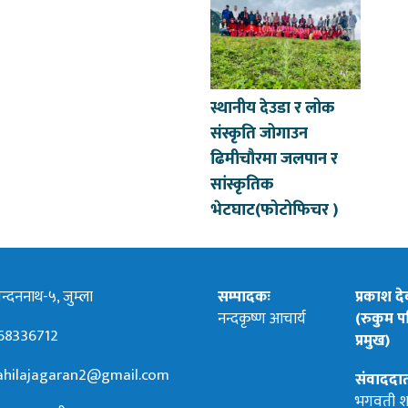
स्थानीय देउडा र लोक
संस्कृति जोगाउन
ढिमीचौरमा जलपान र
सांस्कृतिक
भेटघाट(फोटोफिचर )
्दननाथ-५, जुम्ला
सम्पादकः
प्रकाश द
नन्दकृष्ण आचार्य
(रुकुम पश
68336712
प्रमुख)
hilajagaran2@gmail.com
संवाददा
भगवती श