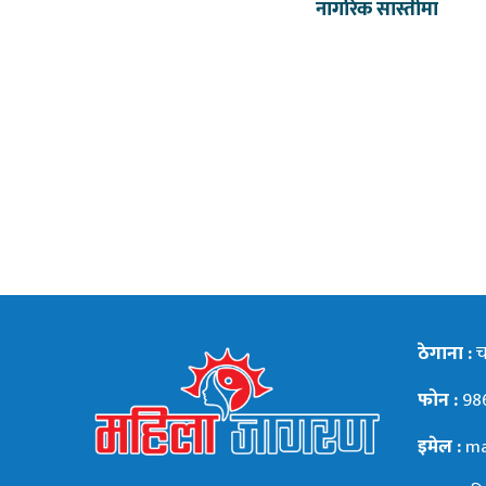
नागरिक सास्तीमा
ठेगाना :
चन
फोन :
98
इमेल :
ma