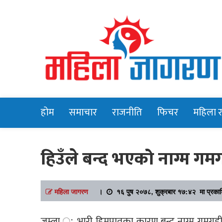
Online News Portal
Mahilajagara
होम
समाचार
राजनीति
फिचर
महिला 
हिउँले बन्द भएको नाग्म गमग
महिला जागरण
।
१६ पुष २०७८, शुक्रबार १७:४२ मा प्रका
जुम्ला ः भारी हिमपातका कारण बन्द नाग्म गमगडी