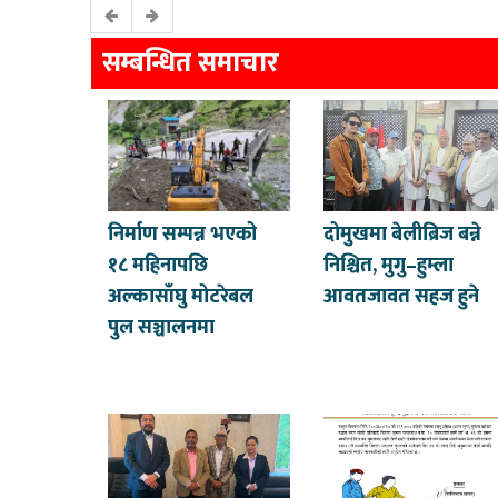
सम्बन्धित समाचार
निर्माण सम्पन्न भएको
दोमुखमा बेलीब्रिज बन्ने
१८ महिनापछि
निश्चित, मुगु–हुम्ला
अल्कासाँघु मोटरेबल
आवतजावत सहज हुने
पुल सञ्चालनमा