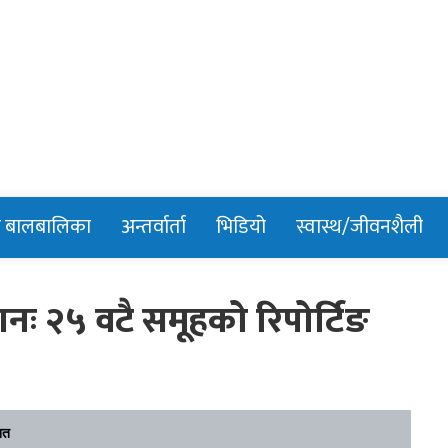
n
र बालबालिका
अन्तर्वार्ता
भिडियो
स्वास्थ/जीवनशैली
शनः २५ वटै समूहको रिपोर्टिङ
ित