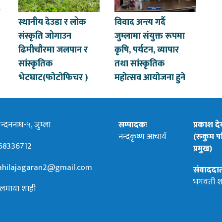
स्थानीय देउडा र लोक
विवाद अन्त्य गर्दै
संस्कृति जोगाउन
जुम्लामा संयुक्त रूपमा
ढिमीचौरमा जलपान र
कृषि, पर्यटन, व्यापार
सांस्कृतिक
तथा सांस्कृतिक
भेटघाट(फोटोफिचर )
महोत्सव आयोजना हुने
्दननाथ-५, जुम्ला
सम्पादकः
प्रकाश द
नन्दकृष्ण आचार्य
(रुकुम पश
68336712
प्रमुख)
hilajagaran2@gmail.com
संवाददा
भगवती श
लमाया शाही