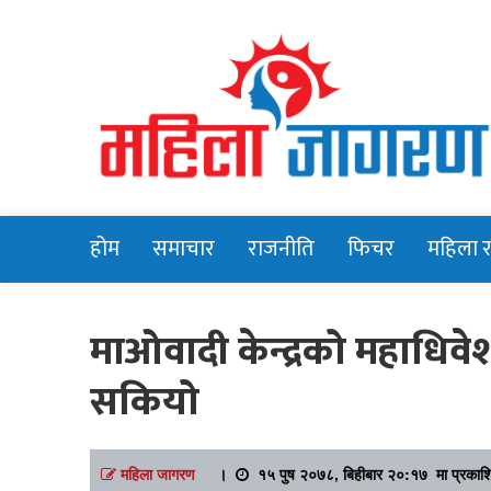
Online News Portal
Mahilajagara
होम
समाचार
राजनीति
फिचर
महिला 
माओवादी केन्द्रको महाधिवे
सकियो
महिला जागरण
।
१५ पुष २०७८, बिहीबार २०:१७ मा प्रकाश