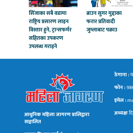
सिँजाका सबै वडामा
ब्राउन सुगर मुद्दाका
राष्ट्रिय प्रसारण लाइन
फरार प्रतिवादी
विस्तार हुने, ट्रान्सफर्मर
जुम्लाबाट पक्राउ
सहितका उपकरण
उपलब्ध गराइने
ठेगाना :
चन
फोन :
98
इमेल :
ma
अध्यक्षः
दि
आधुनिक महिला जागरण प्रालिद्वारा
सञ्चालित