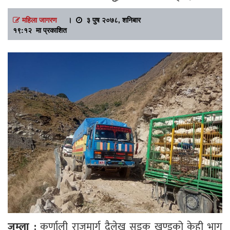
महिला जागरण
।
३ पुष २०७८, शनिबार
१९:१२ मा प्रकाशित
जुम्ला
:
कर्णाली राजमार्ग दैलेख सडक खण्डको केही भाग