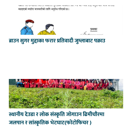
ब्राउन सुगर मुद्दाका फरार प्रतिवादी जुम्लाबाट पक्राउ
स्थानीय देउडा र लोक संस्कृति जोगाउन ढिमीचौरमा
जलपान र सांस्कृतिक भेटघाट(फोटोफिचर )