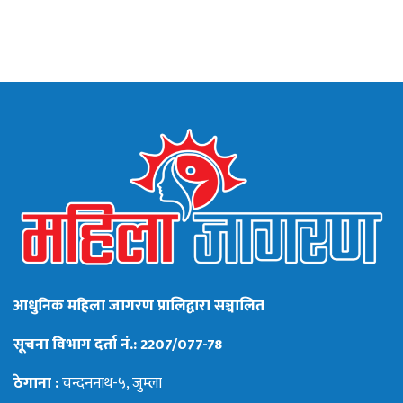
आधुनिक महिला जागरण प्रालिद्वारा सञ्चालित
सूचना विभाग दर्ता नं.: 2207/077-78
ठेगाना :
चन्दननाथ-५, जुम्ला