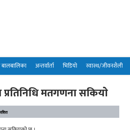
n
र बालबालिका
अन्तर्वार्ता
भिडियो
स्वास्थ/जीवनशैली
ेशन प्रतिनिधि मतगणना सकियाे
काशित
 गणना सकिएको छ ।