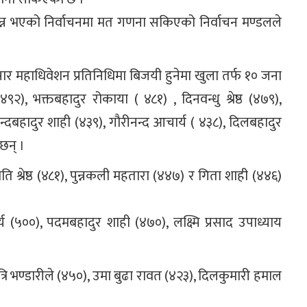
पन्न भएको निर्वाचनमा मत गणना सकिएको निर्वाचन मण्डलले
ार महाधिवेशन प्रतिनिधिमा बिजयी हुनेमा खुला तर्फ १० जना
४९२), भक्तबहादुर रोकाया ( ४८१) , दिनवन्धु श्रेष्ठ (४७९),
्दबहादुर शाही (४३९), गौरीनन्द आचार्य ( ४३८), दिलबहादुर
छन् ।
ि श्रेष्ठ (४८१), पुन्नकली महतारा (४४७) र गिता शाही (४४६)
५००), पदमबहादुर शाही (४७०), लक्ष्मि प्रसाद उपाध्याय
रि भण्डारीले (४५०), उमा बुढा रावत (४२३), दिलकुमारी हमाल