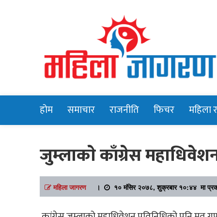
Online News Portal
Mahilajagara
होम
समाचार
राजनीति
फिचर
महिला 
जुम्लाकाे काँग्रेस महाधिव
महिला जागरण
।
१० मंसिर २०७८, शुक्रबार १०:४४ मा प्र
कांग्रेस जुम्लाको महाधिवेशन प्रतिनिधिको पनि मत