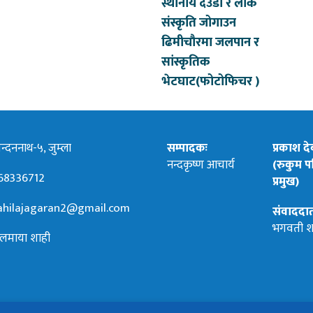
स्थानीय देउडा र लोक
संस्कृति जोगाउन
ढिमीचौरमा जलपान र
सांस्कृतिक
भेटघाट(फोटोफिचर )
्दननाथ-५, जुम्ला
सम्पादकः
प्रकाश द
नन्दकृष्ण आचार्य
(रुकुम पश
68336712
प्रमुख)
hilajagaran2@gmail.com
संवाददा
भगवती श
लमाया शाही