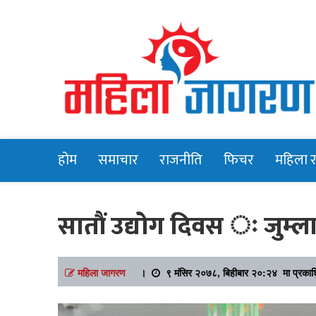
Online News Portal
Mahilajagara
होम
समाचार
राजनीति
फिचर
महिला 
सातौं उद्योग दिवस ः जुम्ला
महिला जागरण
।
९ मंसिर २०७८, बिहीबार २०:२४ मा प्रका