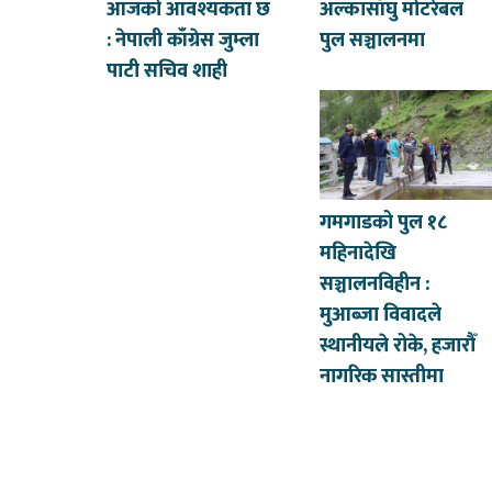
आजको आवश्यकता छ
अल्कासाँघु मोटरेबल
: नेपाली काँग्रेस जुम्ला
पुल सञ्चालनमा
पाटी सचिव शाही
गमगाडको पुल १८
महिनादेखि
सञ्चालनविहीन :
मुआब्जा विवादले
स्थानीयले रोके, हजारौँ
नागरिक सास्तीमा