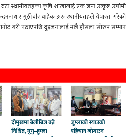
 आठ वटा स्थानीयतहका कृषि शाखालाई एक जना उत्कृष्ट उद्योमी
ननाथ र गुठीचौर बाहेक अरु स्थानीयतहले वेवास्ता गरेको
 छानोट गरी नठाएपछि दुइजनालाई मात्रै हौसला सोरुप सम्मान
दोमुखमा बेलीब्रिज बन्ने
जुम्लाको स्याउको
निश्चित, मुगु–हुम्ला
पहिचान जोगाउन