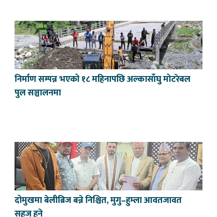
निर्माण सम्पन्न भएको १८ महिनापछि अल्कासाँघु मोटरेबल
पुल सञ्चालनमा
दोमुखमा बेलीब्रिज बन्ने निश्चित, मुगु–हुम्ला आवतजावत
सहज हुने