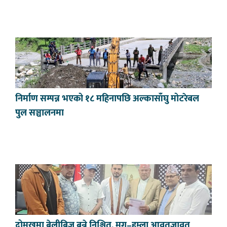
निर्माण सम्पन्न भएको १८ महिनापछि अल्कासाँघु मोटरेबल
पुल सञ्चालनमा
दोमुखमा बेलीब्रिज बन्ने निश्चित, मुगु–हुम्ला आवतजावत