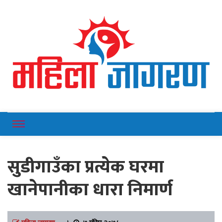
Online News Portal
Mahilajagaran
सुडीगाउँका प्रत्येक घरमा
खानेपानीका धारा निमार्ण
महिला जागरण
।
७ मंसिर २०७८,