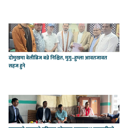
दोमुखमा बेलीब्रिज बन्ने निश्चित, मुगु–हुम्ला आवतजावत
सहज हुने