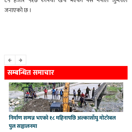
८५ हजार ५१७ रुपियाँ खर्च भएको पेस नेपाल जुम्लाले
जनाएको छ ।
सम्बन्धित समाचार
निर्माण सम्पन्न भएको १८ महिनापछि अल्कासाँघु मोटरेबल
पुल सञ्चालनमा