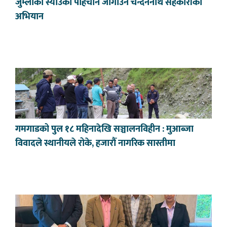
जुम्लाको स्याउको पहिचान जोगाउन चन्दननाथ सहकारीको
अभियान
गमगाडको पुल १८ महिनादेखि सञ्चालनविहीन : मुआब्जा
विवादले स्थानीयले रोके, हजारौँ नागरिक सास्तीमा