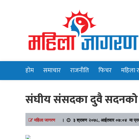
Online News Portal
Mahilajagara
होम
समाचार
राजनीति
फिचर
महिला 
संघीय संसदका दुवै सदन
महिला जागरण
।
३ श्रावण २०७८, आईतवार ०७:०४ मा प्र