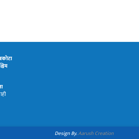
ेबकोटा
्चिम
ता
ाही
Design By.
Aarush Creation