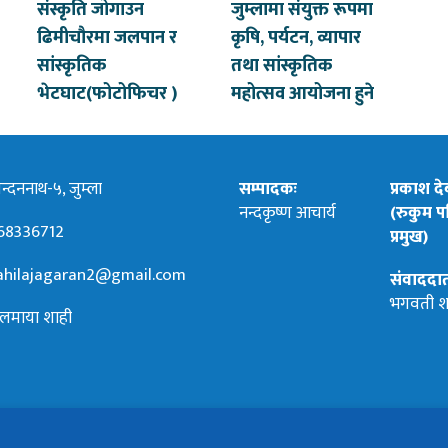
संस्कृति जोगाउन
जुम्लामा संयुक्त रूपमा
ढिमीचौरमा जलपान र
कृषि, पर्यटन, व्यापार
सांस्कृतिक
तथा सांस्कृतिक
भेटघाट(फोटोफिचर )
महोत्सव आयोजना हुने
्दननाथ-५, जुम्ला
सम्पादकः
प्रकाश द
नन्दकृष्ण आचार्य
(रुकुम पश
68336712
प्रमुख)
hilajagaran2@gmail.com
संवाददा
भगवती श
लमाया शाही