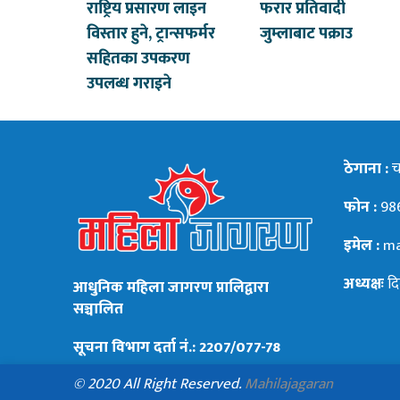
राष्ट्रिय प्रसारण लाइन
फरार प्रतिवादी
विस्तार हुने, ट्रान्सफर्मर
जुम्लाबाट पक्राउ
सहितका उपकरण
उपलब्ध गराइने
ठेगाना :
चन
फोन :
98
इमेल :
ma
अध्यक्षः
दि
आधुनिक महिला जागरण प्रालिद्वारा
सञ्चालित
सूचना विभाग दर्ता नं.: 2207/077-78
© 2020 All Right Reserved.
Mahilajagaran