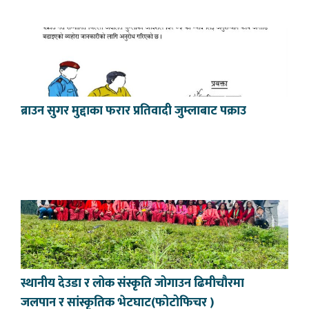
ब्राउन सुगर मुद्दाका फरार प्रतिवादी जुम्लाबाट पक्राउ
स्थानीय देउडा र लोक संस्कृति जोगाउन ढिमीचौरमा
जलपान र सांस्कृतिक भेटघाट(फोटोफिचर )