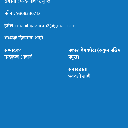
ठेगाना :
चन्दननाथ-५, जुम्ला
फोन :
9868336712
इमेल :
mahilajagaran2@gmail.com
अध्यक्षः
दिलमाया शाही
सम्पादकः
प्रकाश देबकोटा (रुकुम पश्चिम
नन्दकृष्ण आचार्य
प्रमुख)
संवाददाता
भगवती शाही