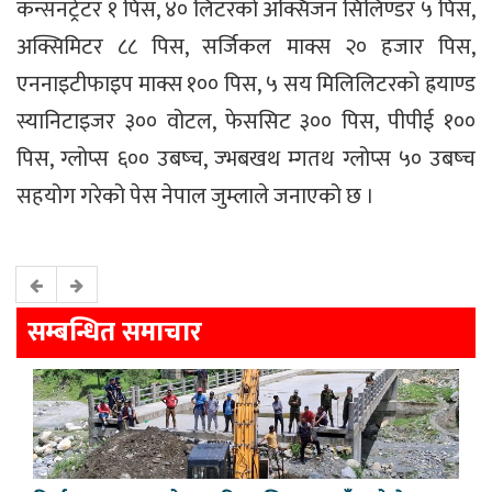
कन्सनट्रेटर १ पिस, ४० लिटरको अक्सिजन सिलिण्डर ५ पिस,
अक्सिमिटर ८८ पिस, सर्जिकल माक्स २० हजार पिस,
एननाइटीफाइप माक्स १०० पिस, ५ सय मिलिलिटरको ह्रयाण्ड
स्यानिटाइजर ३०० वोटल, फेससिट ३०० पिस, पीपीई १००
पिस, ग्लोप्स ६०० उबष्च, ज्भबखथ म्गतथ ग्लोप्स ५० उबष्च
सहयोग गरेको पेस नेपाल जुम्लाले जनाएको छ ।
सम्बन्धित समाचार