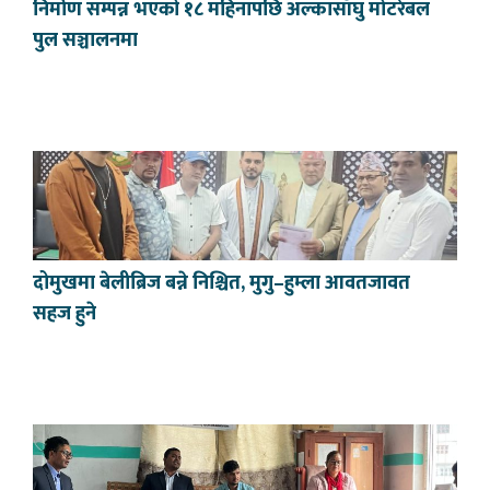
निर्माण सम्पन्न भएको १८ महिनापछि अल्कासाँघु मोटरेबल
पुल सञ्चालनमा
दोमुखमा बेलीब्रिज बन्ने निश्चित, मुगु–हुम्ला आवतजावत
सहज हुने