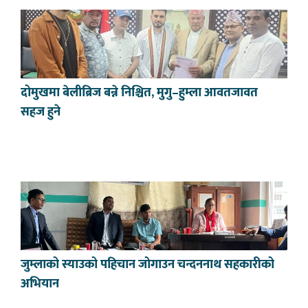
दोमुखमा बेलीब्रिज बन्ने निश्चित, मुगु–हुम्ला आवतजावत
सहज हुने
जुम्लाको स्याउको पहिचान जोगाउन चन्दननाथ सहकारीको
अभियान