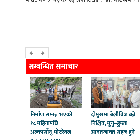
माधव नेपाल पक्षका २३ जना विघटित प्रतिनधिसभाका सद
सम्बन्धित समाचार
निर्माण सम्पन्न भएको
दोमुखमा बेलीब्रिज बन्ने
१८ महिनापछि
निश्चित, मुगु–हुम्ला
अल्कासाँघु मोटरेबल
आवतजावत सहज हुने