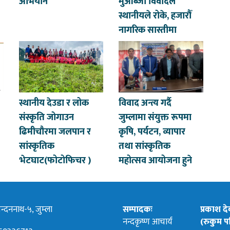
अभियान
मुआब्जा विवादले
स्थानीयले रोके, हजारौँ
नागरिक सास्तीमा
स्थानीय देउडा र लोक
विवाद अन्त्य गर्दै
संस्कृति जोगाउन
जुम्लामा संयुक्त रूपमा
ढिमीचौरमा जलपान र
कृषि, पर्यटन, व्यापार
सांस्कृतिक
तथा सांस्कृतिक
भेटघाट(फोटोफिचर )
महोत्सव आयोजना हुने
्दननाथ-५, जुम्ला
सम्पादकः
प्रकाश द
नन्दकृष्ण आचार्य
(रुकुम पश