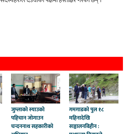
स्यहरुले देउवाको पक्षमा हस्ताक्षर गरेका छन् ।
जुम्लाको स्याउको
गमगाडको पुल १८
पहिचान जोगाउन
महिनादेखि
चन्दननाथ सहकारीको
सञ्चालनविहीन :