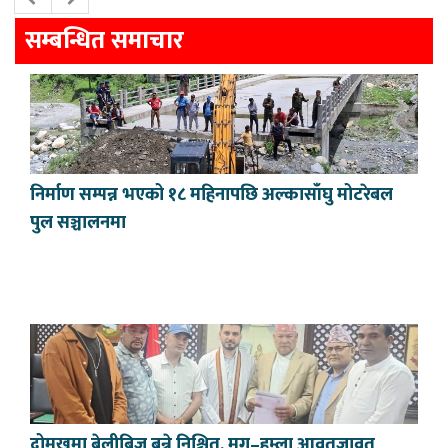
सम्बन्धित समाचार
निर्माण सम्पन्न भएको १८ महिनापछि अल्कासाँघु मोटरेबल
पुल सञ्चालनमा
दोमुखमा बेलीब्रिज बन्ने निश्चित, मुगु–हुम्ला आवतजावत