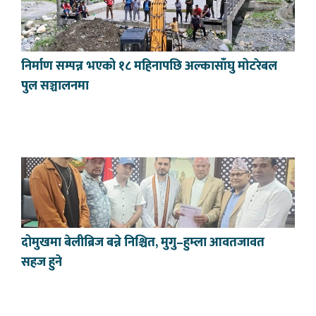
निर्माण सम्पन्न भएको १८ महिनापछि अल्कासाँघु मोटरेबल
पुल सञ्चालनमा
दोमुखमा बेलीब्रिज बन्ने निश्चित, मुगु–हुम्ला आवतजावत
सहज हुने