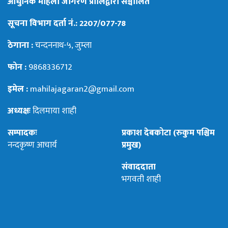
आधुनिक महिला जागरण प्रालिद्वारा सञ्चालित
सूचना विभाग दर्ता नं.: 2207/077-78
ठेगाना :
चन्दननाथ-५, जुम्ला
फोन :
9868336712
इमेल :
mahilajagaran2@gmail.com
अध्यक्षः
दिलमाया शाही
सम्पादकः
प्रकाश देबकोटा (रुकुम पश्चिम
नन्दकृष्ण आचार्य
प्रमुख)
संवाददाता
भगवती शाही