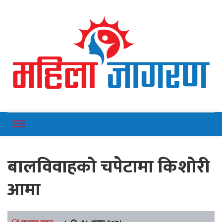
Online News Portal
Mahilajagaran
बालविवाहको चपेटामा किशोरी
आमा
मानदत्त रावल
।
१८ असार २०७८,