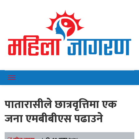
Online News Portal
Mahilajagaran
पातारासीले छात्रवृत्तिमा एक
जना एमबीबीएस पढाउने
महिला जागरण
।
११ असार २०७८,