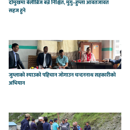
दोमुखमा बेलीब्रिज बन्ने निश्चित, मुगु–हुम्ला आवतजावत
सहज हुने
जुम्लाको स्याउको पहिचान जोगाउन चन्दननाथ सहकारीको
अभियान