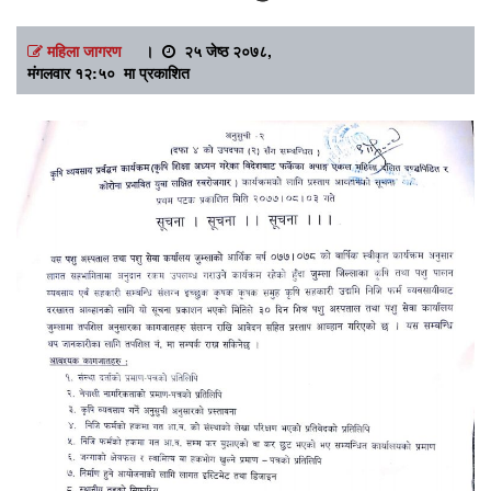
महिला जागरण
।
२५ जेष्ठ २०७८,
मंगलवार १२:५० मा प्रकाशित