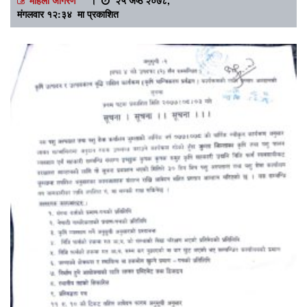
मंगलवार १२:३४ मा प्रकाशित