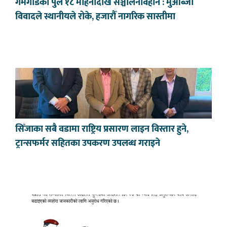
गमगाडको पुल १८ महिनादेखि सञ्चालनविहीन : मुआब्जा
विवादले स्थानीयले रोके, हजारौँ नागरिक सास्तीमा
सिँजाका सबै वडामा राष्ट्रिय प्रसारण लाइन विस्तार हुने,
ट्रान्सफर्मर सहितका उपकरण उपलब्ध गराइने