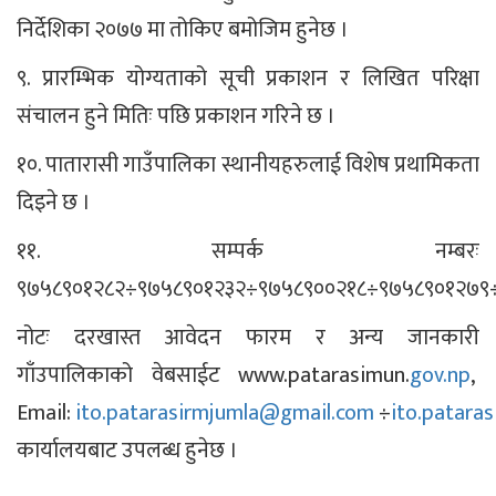
निर्देशिका २०७७ मा तोकिए बमोजिम हुनेछ ।
९. प्रारम्भिक योग्यताको सूची प्रकाशन र लिखित परिक्षा
संचालन हुने मितिः पछि प्रकाशन गरिने छ ।
१०. पातारासी गाउँपालिका स्थानीयहरुलाई विशेष प्रथामिकता
दिइने छ ।
११. सम्पर्क नम्बरः
९७५८९०१२८२÷९७५८९०१२३२÷९७५८९००२१८÷९७५८९०१२७९
नोटः दरखास्त आवेदन फारम र अन्य जानकारी
गाँउपालिकाको वेबसाईट www.patarasimun.
gov.np
,
Email:
ito.patarasirmjumla@gmail.com
÷
ito.patar
कार्यालयबाट उपलब्ध हुनेछ ।