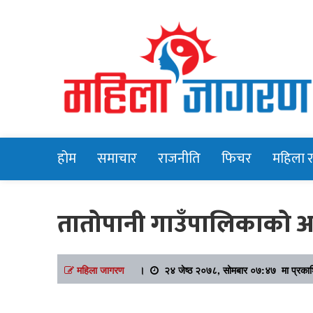
Online News Portal
Mahilajagara
होम
समाचार
राजनीति
फिचर
महिला 
तातोपानी गाउँपालिकाको अन
महिला जागरण
।
२४ जेष्ठ २०७८, सोमबार ०७:४७ मा प्रका