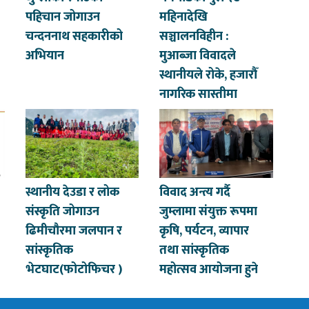
पहिचान जोगाउन
महिनादेखि
चन्दननाथ सहकारीको
सञ्चालनविहीन :
अभियान
मुआब्जा विवादले
स्थानीयले रोके, हजारौँ
नागरिक सास्तीमा
स्थानीय देउडा र लोक
विवाद अन्त्य गर्दै
संस्कृति जोगाउन
जुम्लामा संयुक्त रूपमा
ढिमीचौरमा जलपान र
कृषि, पर्यटन, व्यापार
सांस्कृतिक
तथा सांस्कृतिक
भेटघाट(फोटोफिचर )
महोत्सव आयोजना हुने