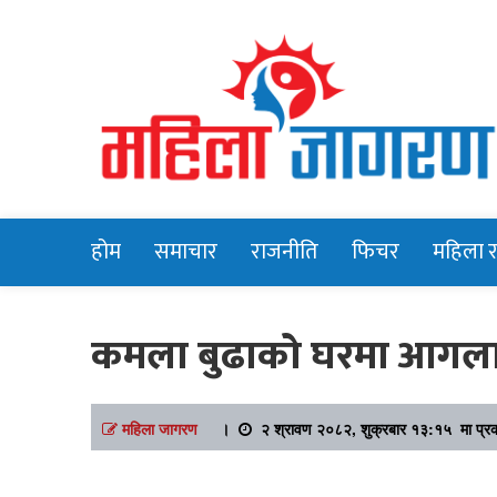
Online News Portal
Mahilajagara
होम
समाचार
राजनीति
फिचर
महिला 
कमला बुढाको घरमा आगलाग
महिला जागरण
।
२ श्रावण २०८२, शुक्रबार १३:१५ मा प्र