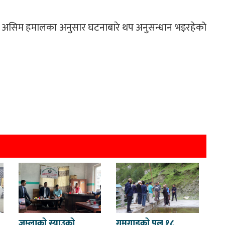
िरीक्षक असिम हमालका अनुसार घटनाबारे थप अनुसन्धान भइरहेको
जुम्लाको स्याउको
गमगाडको पुल १८