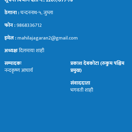
सूचना विभाग दर्ता नं.: 2207/077-78
ठेगाना :
चन्दननाथ-५, जुम्ला
फोन :
9868336712
इमेल :
mahilajagaran2@gmail.com
अध्यक्षः
दिलमाया शाही
सम्पादकः
प्रकाश देबकोटा (रुकुम पश्चिम
नन्दकृष्ण आचार्य
प्रमुख)
संवाददाता
भगवती शाही