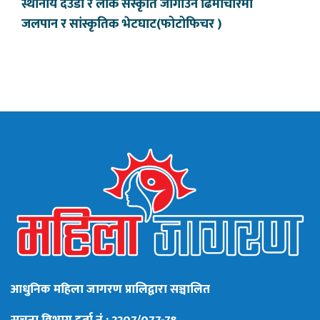
स्थानीय देउडा र लोक संस्कृति जोगाउन ढिमीचौरमा
जलपान र सांस्कृतिक भेटघाट(फोटोफिचर )
आधुनिक महिला जागरण प्रालिद्वारा सञ्चालित