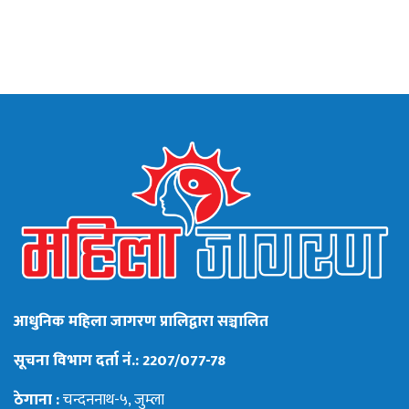
आधुनिक महिला जागरण प्रालिद्वारा सञ्चालित
सूचना विभाग दर्ता नं.: 2207/077-78
ठेगाना :
चन्दननाथ-५, जुम्ला