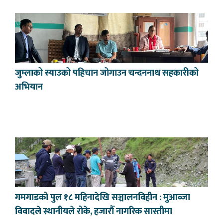
जुम्लाको स्याउको पहिचान जोगाउन चन्दननाथ सहकारीको
अभियान
गमगाडको पुल १८ महिनादेखि सञ्चालनविहीन : मुआब्जा
विवादले स्थानीयले रोके, हजारौँ नागरिक सास्तीमा