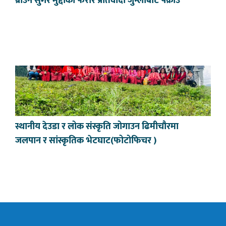
ब्राउन सुगर मुद्दाका फरार प्रतिवादी जुम्लाबाट पक्राउ
स्थानीय देउडा र लोक संस्कृति जोगाउन ढिमीचौरमा
जलपान र सांस्कृतिक भेटघाट(फोटोफिचर )