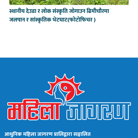
स्थानीय देउडा र लोक संस्कृति जोगाउन ढिमीचौरमा
जलपान र सांस्कृतिक भेटघाट(फोटोफिचर )
आधुनिक महिला जागरण प्रालिद्वारा सञ्चालित