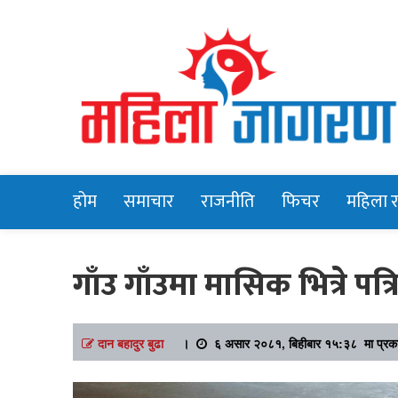
Online News Portal
Mahilajagara
होम
समाचार
राजनीति
फिचर
महिला 
गाँउ गाँउमा मासिक भित्रे पत
दान बहादुर बुढा
।
६ असार २०८१, बिहीबार १५:३८ मा प्रक