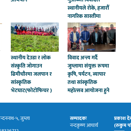
अभियान
मुआब्जा विवादले
स्थानीयले रोके, हजारौँ
नागरिक सास्तीमा
स्थानीय देउडा र लोक
विवाद अन्त्य गर्दै
संस्कृति जोगाउन
जुम्लामा संयुक्त रूपमा
ढिमीचौरमा जलपान र
कृषि, पर्यटन, व्यापार
सांस्कृतिक
तथा सांस्कृतिक
भेटघाट(फोटोफिचर )
महोत्सव आयोजना हुने
्दननाथ-५, जुम्ला
सम्पादकः
प्रकाश द
नन्दकृष्ण आचार्य
(रुकुम पश