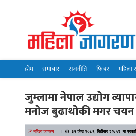
Online News Portal
Mahilajagara
होम
समाचार
राजनीति
फिचर
महिला 
जुम्लामा नेपाल उद्योग व्या
मनोज बुढाथोकी मगर चयन
महिला जागरण
।
३१ जेष्ठ २०८१, बिहीबार २२:५२ मा प्रका