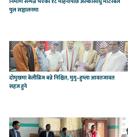
निर्माण सम्पन्न भएको १८ महिनापछि अल्कासाँघु मोटरेबल
पुल सञ्चालनमा
दोमुखमा बेलीब्रिज बन्ने निश्चित, मुगु–हुम्ला आवतजावत
सहज हुने