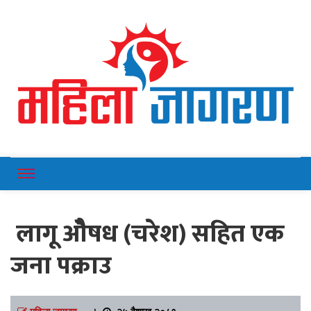
Online News Portal
Mahilajagaran
लागू ओैषध (चरेश) सहित एक
जना पक्राउ
महिला जागरण
।
२५ बैशाख २०८१,