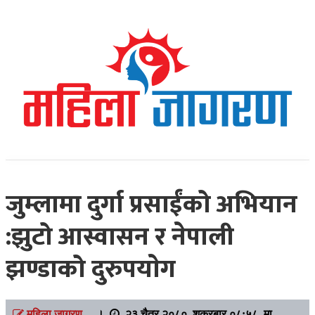
Online News Portal
Mahilajagaran
जुम्लामा दुर्गा प्रसाईंको अभियान
:झुटो आस्वासन र नेपाली
झण्डाको दुरुपयाेग
महिला जागरण
।
२३ चैत्र २०८०, शुक्रबार ०८:५८ मा