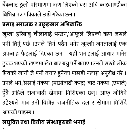
बैंकबाट ठूलो परिमाणमा ऋण लिएको यस अघि काठमाण्डौका
बिभिन्न पत्र पत्रिकाले छाप्ने गरेका छन ।
प्रसाइ अराजक र उछृङ्खल अभिव्यक्ति
जुम्ला हरिबाबु चौलागाई भन्छन,‘आफूले लिएको ऋण जसले
पनी तिर्नु पर्छ ।उनले तिर्न पदैन भनेर जुम्लाी जनतालाई एक
अफबाह फैइलाई दिएका छन । यही भनाइलाई आधार मानेर
ढुक्क भएको खण्डमा खेत बार बच्नु पर्ने बताए ।उनले सस्तो लोक
प्रियको लागी जे पनी तयार हुनेका पछाडी नलाग्न अनुरोध गरे ।
उनले भने,‘प्रसाईं नेकपा (माओवादी केन्द्र) बाट नेकपा (एमाले)
हुँदै अहिले राजावादी खेमामा मिसिएका छन्। आफू जोगिने
उद्देश्यले मात्र उनी विभिन्न राजनीतिक दल र खेमामा मिसिँदै
आएको पाइन्छ ।
लघुवित्त तथा वित्तीय संस्थाहरुको भनाई