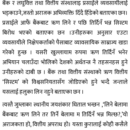
बैंक र लघुवित्त तथा वित्तीय संस्थालाइ प्रसाईंले व्यवसायीलाई
भड्काउने,जस्तो अराजक अभिव्यक्ति दिँदै हिँडेको बताएका छन।
प्रसाईले आफैं बैंकबाट ऋण लिने र पछि तिर्दिनँ भन्न सिस्टम
बिरोध भएको बताएका छन ।उनीहरुका अनुसार एउटा
व्यवसायीले निक्षेपकर्ताको पैसाबाट व्यावसायिक साम्राज्य खडा
गरेको हुन्छ । यसरी खुल्लायाम रुपमा ऋण तिर्दिनँ भनेर
अभियान चलाउँदा भोलिको देशको अर्थतन्त्र नै तहसनहस हुने
उनीहरुको दाबी छ । बैंक तथा वित्तीय संस्थाको ऋण वित्तीय
‘सिस्टम’ को विश्वसनियतासँग जोडिएको हुने भन्दै जन्ताले
यसलाई हलुका लिन नहुने बताएका छन ।
त्यस्तै जुम्लाका स्थानीय जयशंकार धिताल भन्छन ,‘लिने बेलामा
बैंकबाट ऋण लिने तर तिर्ने बेलामा म तिर्दिनँ भन्न मिल्छ?,’यो
अराजकता हो, वित्तीय अपराध हो। यस्ता कुरालाई कोही कसैले