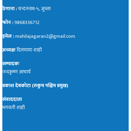
ठेगाना :
चन्दननाथ-५, जुम्ला
फोन :
9868336712
इमेल :
mahilajagaran2@gmail.com
अध्यक्षः
दिलमाया शाही
सम्पादकः
नन्दकृष्ण आचार्य
प्रकाश देबकोटा (रुकुम पश्चिम प्रमुख)
संवाददाता
भगवती शाही